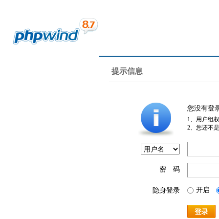
提示信息
您没有登
1、用户组
2、您还不
密 码
开启
隐身登录
登录