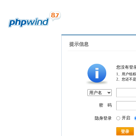
提示信息
您没有登
1、用户组
2、您还不
密 码
开启
隐身登录
登录