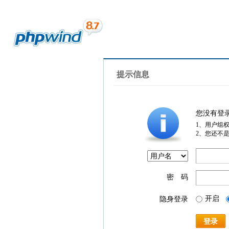
提示信息
您没有登
1、用户组
2、您还不
密 码
开启
隐身登录
登录