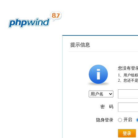
提示信息
您没有登
1、用户组
2、您还不
密 码
开启
隐身登录
登录